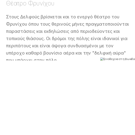
Θέατρο Φρυνίχου
Στους Δελφούς βρίσκεται και το ενεργό θέατρο του
Φρυνίχου όπου τους θερινούς μήνες πραγματοποιούνται
παραστάσεις και εκδηλώσεις από περιοδεύοντες και
τοπικούς θιάσους. Οι δρόμοι της πόλης είναι ιδανικοί για
περιπάτους και είναι άψογα συνδυασμένοι με τον
υπέροχο καθαρό βουνίσιο αέρα και την "δελφική αύρα"
που υπάρχει στην πόλη.
Περισσότερα για τους Δελφούς θα βρείτε εδώ:
http://www.visitgreece.gr/en/culture/world_heritage_sites/delp