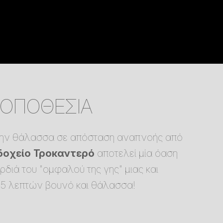
ΤΟΠΟΘΕΣΙΑ
 την θάλασσα σε απόσταση αναπνοής από
δοχείο Τροκαντερό
αποτελεί μία όαση
ιά του "ομφαλού της γης" μιας και
15 λεπτών βουνό και θάλασσα!