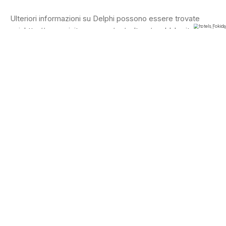
Ulteriori informazioni su Delphi possono essere trovate
qui:
http://www.visitgreece.gr/en/culture/world_heritage_sites/
Athanasiou Diakou 2
Itea 332 00, Greece
+30 2265 033413
info@hoteltrokadero.com
Facebook
Tripadvisor
Youtube
Informativa sulla privacy
Informativa sui cookie