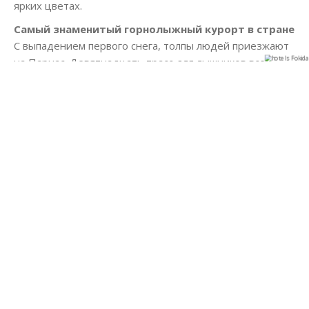
ярких цветах.
Самый знаменитый горнолыжный курорт в стране
С выпадением первого снега, толпы людей приезжают
на Парнас. Девятнадцать трасс для лыжников всех
уровней, общей протяженностью 36 километров,
сноуборд-парк, арена приключений, шале и магазины.
Яркая зимняя страна чудес среди сверкающего снега,
самый гламурный и обустроенный горнолыжный
курорт Греции показывает, что Парнас является
исключительным местом для зимнего отдыха в
Центральной Греции. Он словно гигантский магнит
для детей и взрослых.
«Игры» на модном плоскогорье Ливади
«Ребята, надевайте лыжи и вперед!» На Ливади,
красивом плоскогорье над деревней Арахова,
развлечения и игры никогда не заканчиваются. Вы
можете арендовать ATV - квадрацикл или джип и
отправиться в путешествие по местным окрестностям.