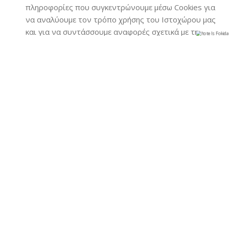
πληροφορίες που συγκεντρώνουμε μέσω Cookies για
να αναλύουμε τον τρόπο χρήσης του Ιστοχώρου μας
και για να συντάσσουμε αναφορές σχετικά με τη
χρήση του Ιστοχώρου μας. Μπορεί επίσης να
χρησιμοποιούμε Cookies για να παρακολουθούμε τον
τρόπο με τον οποίο χρησιμοποιείτε τον Ιστοχώρο
μας και να βελτιώνουμε την εμπειρία χρήστη και την
ποιότητα του Ιστοχώρου. Έχουμε έννομο
επιχειρηματικό συμφέρον να χρησιμοποιούμε Cookies
για τους σκοπούς αυτούς.
Γ. Παροχή στοχευμένων διαφημίσεων:
χρησιμοποιούμε τις πληροφορίες που
συγκεντρώνουμε μέσω Cookies για την προώθηση
των έννομων συμφερόντων μας παρέχοντας
στοχευμένες διαφημίσεις. Όπου χρειάζεται, θα
ζητάμε τη συναίνεσή σας πριν τοποθετήσουμε
Cookies για τον σκοπό αυτό. Ακόμα κι αν
συναινέσετε, μπορείτε να αλλάξετε γνώμη ανά πάσα