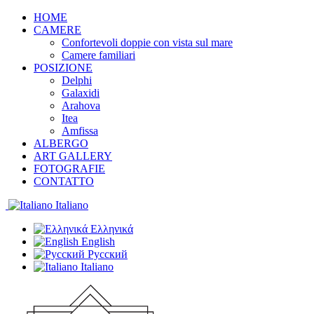
HOME
CAMERE
Confortevoli doppie con vista sul mare
Camere familiari
POSIZIONE
Delphi
Galaxidi
Arahova
Itea
Amfissa
ALBERGO
ART GALLERY
FOTOGRAFIE
CONTATTO
Italiano
Ελληνικά
English
Русский
Italiano